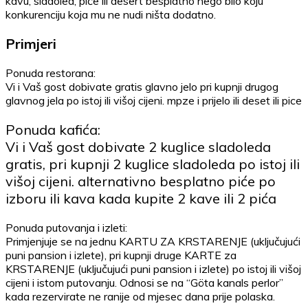
kavu, sladoled, piće ili desert besplatno nego bilo koju
konkurenciju koja mu ne nudi ništa dodatno.
Primjeri
Ponuda restorana:
Vi i Vaš gost dobivate gratis glavno jelo pri kupnji drugog
glavnog jela po istoj ili višoj cijeni. mpze i prijelo ili deset ili pice
Ponuda kafića:
Vi i Vaš gost dobivate 2 kuglice sladoleda
gratis, pri kupnji 2 kuglice sladoleda po istoj ili
višoj cijeni. alternativno besplatno piće po
izboru ili kava kada kupite 2 kave ili 2 pića
Ponuda putovanja i izleti:
Primjenjuje se na jednu KARTU ZA KRSTARENJE (uključujući
puni pansion i izlete), pri kupnji druge KARTE za
KRSTARENJE (uključujući puni pansion i izlete) po istoj ili višoj
cijeni i istom putovanju. Odnosi se na “Göta kanals perlor”
kada rezervirate ne ranije od mjesec dana prije polaska.