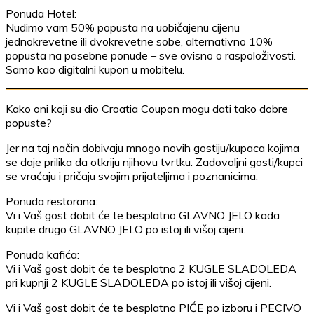
Ponuda Hotel:
Nudimo vam 50% popusta na uobičajenu cijenu
jednokrevetne ili dvokrevetne sobe, alternativno 10%
popusta na posebne ponude – sve ovisno o raspoloživosti.
Samo kao digitalni kupon u mobitelu.
Kako oni koji su dio Croatia Coupon mogu dati tako dobre
popuste?
Jer na taj način dobivaju mnogo novih gostiju/kupaca kojima
se daje prilika da otkriju njihovu tvrtku. Zadovoljni gosti/kupci
se vraćaju i pričaju svojim prijateljima i poznanicima.
Ponuda restorana:
Vi i Vaš gost dobit će te besplatno GLAVNO JELO kada
kupite drugo GLAVNO JELO po istoj ili višoj cijeni.
Ponuda kafića:
Vi i Vaš gost dobit će te besplatno 2 KUGLE SLADOLEDA
pri kupnji 2 KUGLE SLADOLEDA po istoj ili višoj cijeni.
Vi i Vaš gost dobit će te besplatno PIĆE po izboru i PECIVO