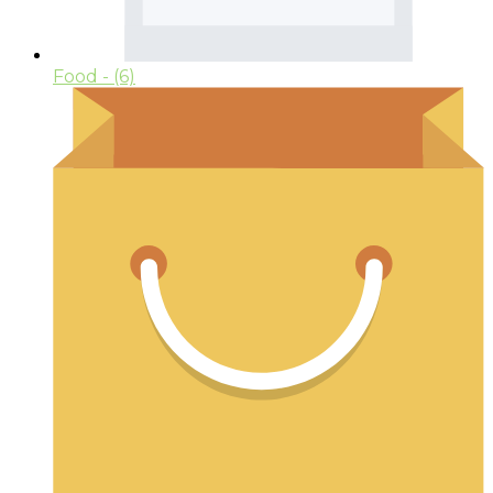
Food
- (6)