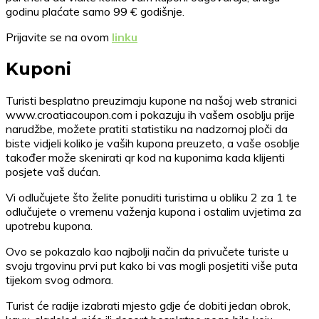
godinu plaćate samo 99 € godišnje.
Prijavite se na ovom
linku
Kuponi
Turisti besplatno preuzimaju kupone na našoj web stranici
www.croatiacoupon.com i pokazuju ih vašem osoblju prije
narudžbe, možete pratiti statistiku na nadzornoj ploči da
biste vidjeli koliko je vaših kupona preuzeto, a vaše osoblje
također može skenirati qr kod na kuponima kada klijenti
posjete vaš dućan.
Vi odlučujete što želite ponuditi turistima u obliku 2 za 1 te
odlučujete o vremenu važenja kupona i ostalim uvjetima za
upotrebu kupona.
Ovo se pokazalo kao najbolji način da privučete turiste u
svoju trgovinu prvi put kako bi vas mogli posjetiti više puta
tijekom svog odmora.
Turist će radije izabrati mjesto gdje će dobiti jedan obrok,