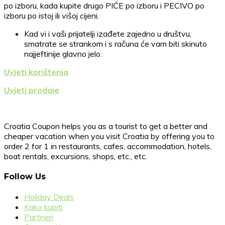
po izboru, kada kupite drugo PIĆE po izboru i PECIVO po
izboru po istoj ili višoj cijeni.
Kad vi i vaši prijatelji izađete zajedno u društvu,
smatrate se strankom i s računa će vam biti skinuto
najjeftinije glavno jelo.
Uvjeti korištenja
Uvjeti prodaje
Croatia Coupon helps you as a tourist to get a better and
cheaper vacation when you visit Croatia by offering you to
order 2 for 1 in restaurants, cafes, accommodation, hotels,
boat rentals, excursions, shops, etc., etc.
Follow Us
Holiday Deals
Kako kupiti
Partneri